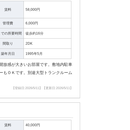
賃料
58,000円
管理費
6,000円
までの所要時間
徒歩約16分
間取り
2DK
築年月日
1995年5月
開放感が大きいお部屋です。敷地内駐車
ーもＯＫです。別途大型トランクルーム
【登録日:2026/5/11】【更新日:2026/5/11】
賃料
40,000円