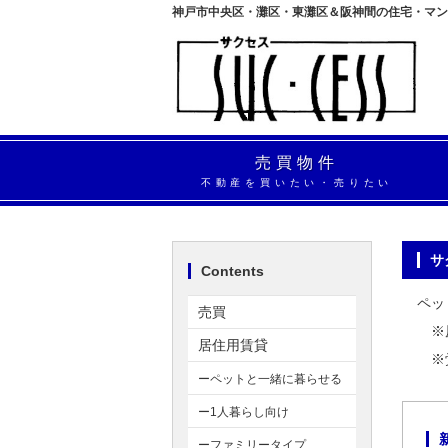
神戸市中央区・灘区・東灘区＆阪神間の住宅・マン
売買物件
不動産を買いたい・売りたい
Contents
ペッ
売買
※原
居住用賃貸
※覚
ーペットと一緒に暮らせる
ー1人暮らし向け
ーファミリータイプ