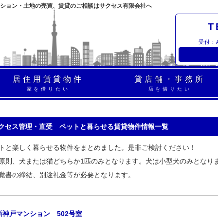
ション・土地の売買、賃貸のご相談はサクセス有限会社へ
T
受付：A
居住用賃貸物件
貸店舗・事務所
家を借りたい
店を借りたい
サクセス管理・直受 ペットと暮らせる賃貸物件情報一覧
トと楽しく暮らせる物件をまとめました。是非ご検討ください！
則、犬または猫どちらか1匹のみとなります。犬は小型犬のみとなり
書の締結、別途礼金等が必要となります。
新神戸マンション 502号室