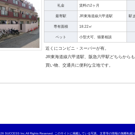
礼金
賃料の2ヶ月
最寄駅
JR東海道線六甲道駅
駅
専有面積
18.22㎡
ペット
小型犬可、猫要相談
近くにコンビニ・スーパーが有。
JR東海道線六甲道駅、阪急六甲駅どちらから
買い物、交通共に便利な立地です。
t©2026 SUCCESS Inc.All Rights Reserved. このサイトに掲載している写真、文章等の情報の無断