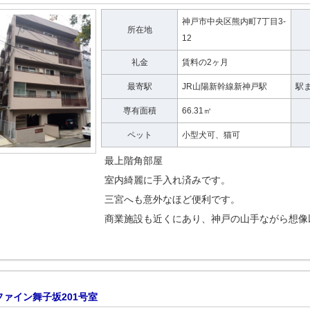
神戸市中央区熊内町7丁目3-
所在地
12
礼金
賃料の2ヶ月
最寄駅
JR山陽新幹線新神戸駅
駅
専有面積
66.31㎡
ペット
小型犬可、猫可
最上階角部屋
室内綺麗に手入れ済みです。
三宮へも意外なほど便利です。
商業施設も近くにあり、神戸の山手ながら想像
ファイン舞子坂201号室