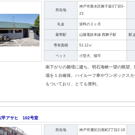
神戸市垂水区舞子坂3丁目5-
所在地
23
礼金
賃料の２ヶ月
最寄駅
山陽電鉄本線 西舞子駅
駅
専有面積
51.12㎡
ペット
小型犬、猫可
南下がりの雛壇に建ち、明石海峡一望の眺望、
場を１台確保。ハイルーフ車やワンボックスカ
もついており、とても便利。
六甲アサヒ 102号室
所在地
神戸市灘区日尾町2丁目2-18